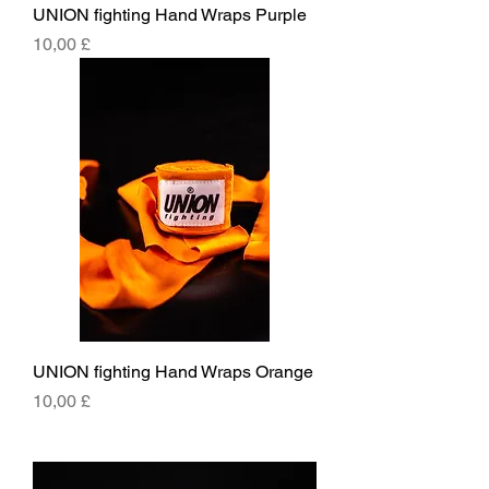
UNION fighting Hand Wraps Purple
Cena
10,00 £
UNION fighting Hand Wraps Orange
Cena
10,00 £