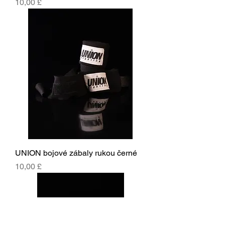
Cena
10,00 £
UNION bojové zábaly rukou černé
Cena
10,00 £