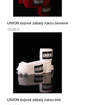
UNION bojové zábaly rukou červené
Cena
10,00 £
UNION bojové zábaly rukou bílé