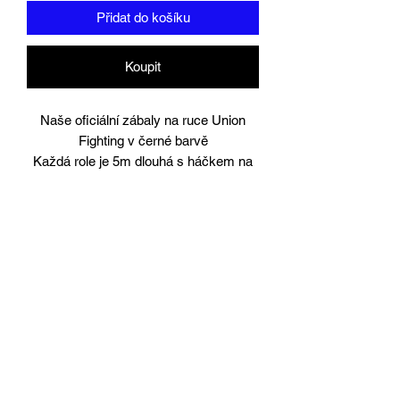
Přidat do košíku
Koupit
Naše oficiální zábaly na ruce Union
Fighting v černé barvě
Každá role je 5m dlouhá s háčkem na
palec.
Dodává se v párech.