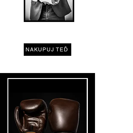
Nejlepší boxerské rukavice
NAKUPUJ TEĎ