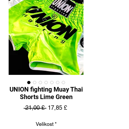
UNION fighting Muay Thai
Shorts Lime Green
Běžná
Zvýhodněná
 21,00 £ 
17,85 £
cena
cena
Velikost
*