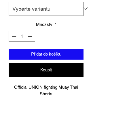
Množství
*
Přidat do košíku
Koupit
Official UNION fighting Muay Thai
Shorts
Green/ White
Logo to groin area