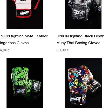
Rychlý náhled
Rychlý náhled
NION fighting MMA Leather
UNION fighting Black Death
ingerless Gloves
Muay Thai Boxing Gloves
ena
Cena
4,00 £
60,00 £