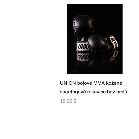
Rychlý náhled
UNION bojové MMA kožené
sparringové rukavice bez prstů
Cena
19,00 £