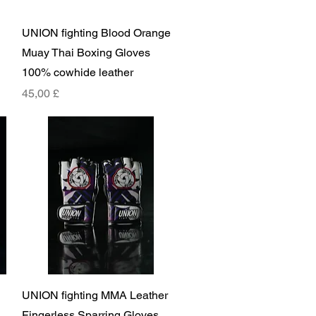
Rychlý náhled
UNION fighting Blood Orange
Muay Thai Boxing Gloves
100% cowhide leather
Cena
45,00 £
Rychlý náhled
UNION fighting MMA Leather
Fingerless Sparring Gloves