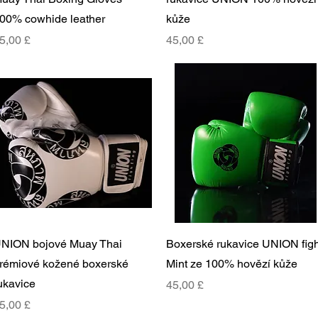
00% cowhide leather
kůže
ena
Cena
5,00 £
45,00 £
Rychlý náhled
Rychlý náhled
NION bojové Muay Thai
Boxerské rukavice UNION figh
rémiové kožené boxerské
Mint ze 100% hovězí kůže
ukavice
Cena
45,00 £
ena
5,00 £