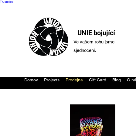
Trustpilot
UNIE bojující
Ve vašem rohu jsme
sjednoceni.
Domov
Projects
Prodejna
Gift Card
Blog
O n