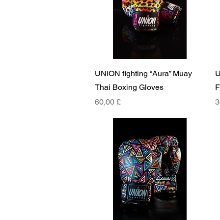
Rychlý náhled
UNION fighting “Aura” Muay
U
Thai Boxing Gloves
F
Cena
C
60,00 £
3