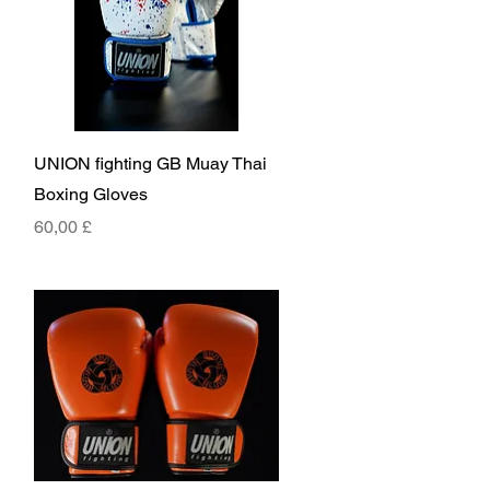
Rychlý náhled
UNION fighting GB Muay Thai
Boxing Gloves
Cena
60,00 £