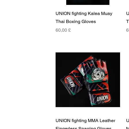
Rychlý náhled
UNION fighting Kalea Muay
U
Thai Boxing Gloves
T
Cena
C
60,00 £
6
Rychlý náhled
UNION fighting MMA Leather
U
Fingerless Sparring Gloves
M