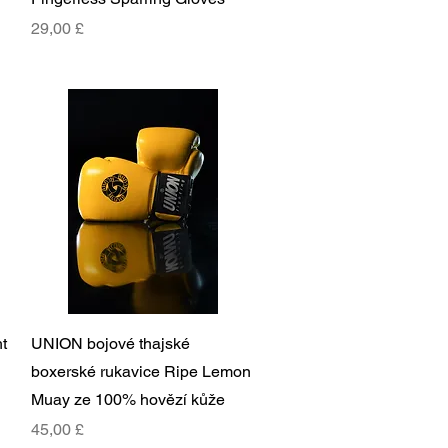
Cena
29,00 £
Rychlý náhled
t
UNION bojové thajské
boxerské rukavice Ripe Lemon
Muay ze 100% hovězí kůže
Cena
45,00 £