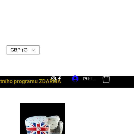
GBP (£)
Přihlásit se
ostního programu ZDARMA
bojové vybavení uk muay thai rukavice