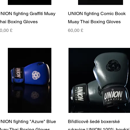
Rychlý náhled
Rychlý náhled
NION fighting Graffiti Muay
UNION fighting Comic Book
hai Boxing Gloves
Muay Thai Boxing Gloves
ena
Cena
0,00 £
60,00 £
Rychlý náhled
Rychlý náhled
NION fighting "Azure" Blue
Břidlicově šedé boxerské
uay Thai Boxing Gloves
rukavice UNION 100% hovězí