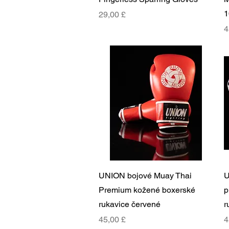
1
Cena
29,00 £
C
4
Rychlý náhled
UNION bojové Muay Thai
U
Premium kožené boxerské
p
rukavice červené
r
Cena
C
45,00 £
4