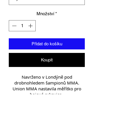
Množství
*
Přidat do košíku
Koupit
Navrženo v Londýně pod
drobnohledem šampionů MMA.
Union MMA nastavila měřítko pro
bojové rukavice.
Rukavice jsou vhodné pro trénink,
sparring a profesionální použití,
obsahují vysoce kvalitní vrstvené
injekční polstrování. Pevné zamykací
zápěstí určené pro prevenci zranění a