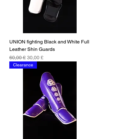
UNION fighting Black and White Full
Leather Shin Guards
Běžná cena
Zvýhodněná cena
60,00 £
30,00 £
Clearance