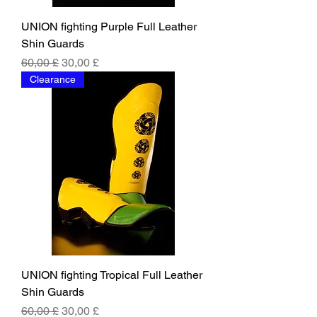
UNION fighting Purple Full Leather
Shin Guards
Běžná cena
Zvýhodněná cena
60,00 £
30,00 £
Clearance
UNION fighting Tropical Full Leather
Shin Guards
Běžná cena
Zvýhodněná cena
60,00 £
30,00 £