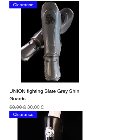
Clearance
UNION fighting Slate Grey Shin
Guards
Běžná cena
Zvýhodněná cena
60,00 £
30,00 £
Clearance