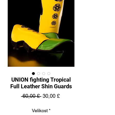
UNION fighting Tropical
Full Leather Shin Guards
Běžná
Zvýhodněná
 60,00 £ 
30,00 £
cena
cena
Velikost
*