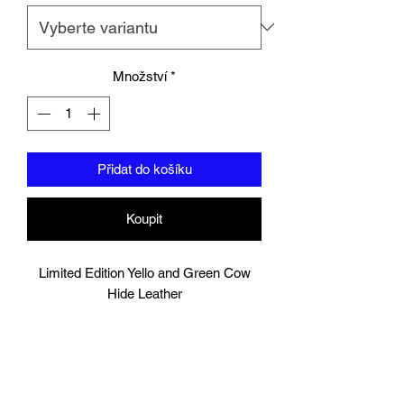
Množství
*
Přidat do košíku
Koupit
Limited Edition Yello and Green Cow
Hide Leather
These shin pads are double layered that
is ideal for heavy sparring sessions,
providing good protection for your shins
and foot.