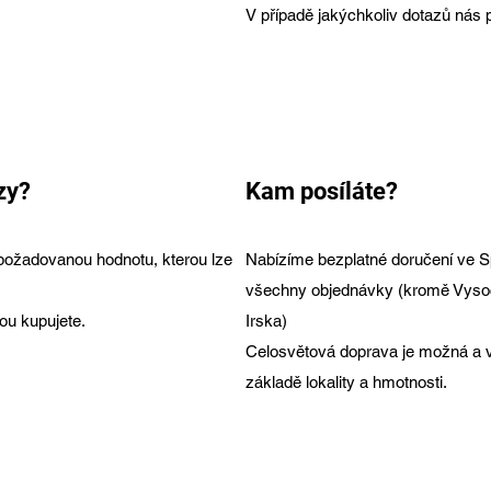
V případě jakýchkoliv dotazů nás 
vybavení uk
zy?
Kam posíláte?
ožadovanou hodnotu, kterou lze
Nabízíme bezplatné doručení ve S
všechny objednávky (kromě Vysoči
ou kupujete.
Irska)
Celosvětová doprava je možná a v
základě lokality a hmotnosti.