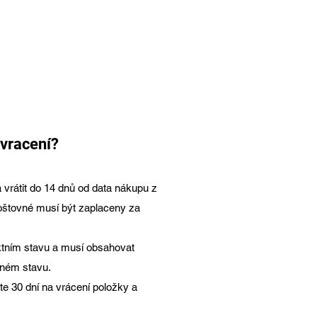
uk
 vracení?
 vrátit do 14 dnů od data nákupu z
poštovné musí být zaplaceny za
ktním stavu a musí obsahovat
eném stavu.
te 30 dní na vrácení položky a