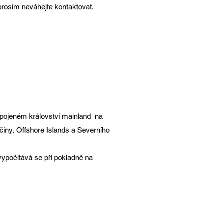
prosím neváhejte kontaktovat.
bojové
pojeném království mainland na
ny, Offshore Islands a Severního
ypočítává se při pokladně na