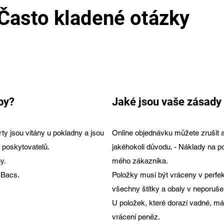
Často kladené otázky
bojové vybavení 
by?
Jaké jsou vaše zásady
rty jsou vítány u pokladny a jsou
Online objednávku můžete zrušit a
poskytovatelů.
jakéhokoli důvodu. - Náklady na 
y.
mého zákazníka.
 Bacs.
Položky musí být vráceny v perfe
 boxing značky uk boxing značky
všechny štítky a obaly v neporuš
U položek, které dorazí vadné, má
vrácení peněz.