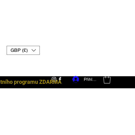
GBP (£)
Přihlásit se
ostního programu ZDARMA
bojové vybavení uk muay thai rukavice