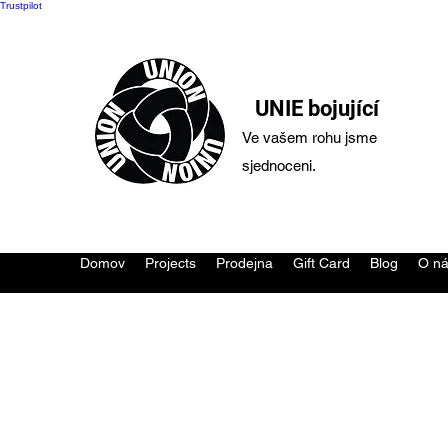
Trustpilot
UNIE bojující
Ve vašem rohu jsme
sjednoceni.
Domov
Projects
Prodejna
Gift Card
Blog
O n