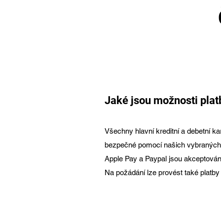
Jaké jsou možnosti plat
Všechny hlavní kreditní a debetní ka
bezpečné pomocí našich vybraných 
Apple Pay a Paypal jsou akceptován
Na požádání lze provést také platby
boxing značky uk boxing značky uk
uk