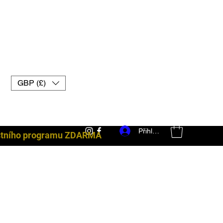
GBP (£)
Přihlásit se
ostního programu ZDARMA
bojové vybavení uk muay thai rukavice