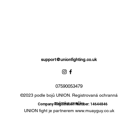
support@unionfighting.co.uk
07590053479
©2023 podle bojů UNION. Registrovaná ochranná
známka značky
Company Registration Number: 14644846
UNION fight je partnerem
www.muayguy.co.uk