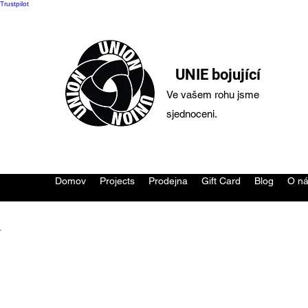
Trustpilot
UNIE bojující
Ve vašem rohu jsme
sjednoceni.
Domov
Projects
Prodejna
Gift Card
Blog
O n