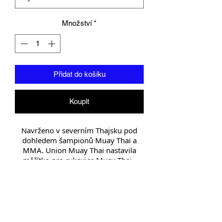
Množství
*
Přidat do košíku
Koupit
Navrženo v severním Thajsku pod
dohledem šampionů Muay Thai a
MMA. Union Muay Thai nastavila
měřítko pro rukavice Muay Thai.
Chrániče holení jsou vhodné pro
trénink, sparingy a profesionální
použití a obsahují vysoce kvalitní
vrstvené injekční polstrování. Pevné
lýtkové a kotníkové popruhy určené