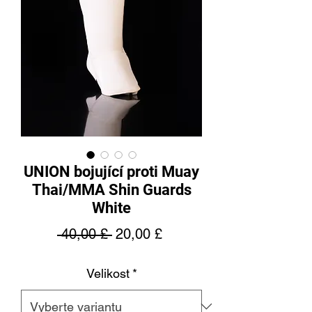
UNION bojující proti Muay
Thai/MMA Shin Guards
White
Běžná
Zvýhodněná
 40,00 £ 
20,00 £
cena
cena
Velikost
*