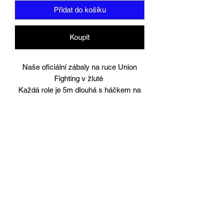
Přidat do košíku
Koupit
Naše oficiální zábaly na ruce Union
Fighting v žluté
Každá role je 5m dlouhá s háčkem na
palec.
Dodává se v párech.