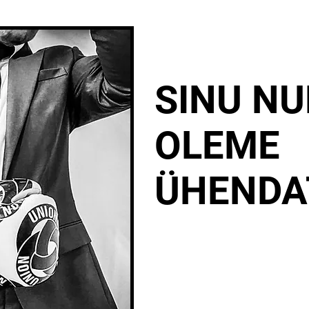
SINU N
OLEME
ÜHENDA
parimad po
Parimad poksikindad