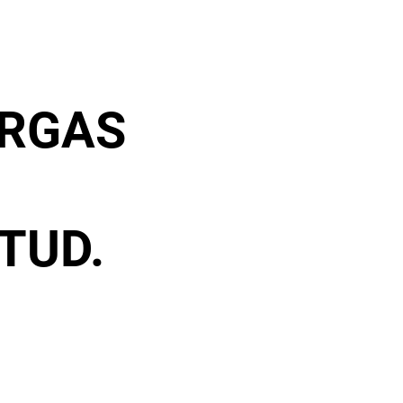
URGAS
TUD.
ksikindad