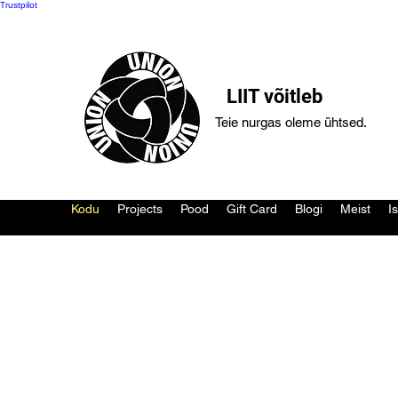
Trustpilot
LIIT võitleb
Teie nurgas oleme ühtsed.
Kodu
Projects
Pood
Gift Card
Blogi
Meist
I