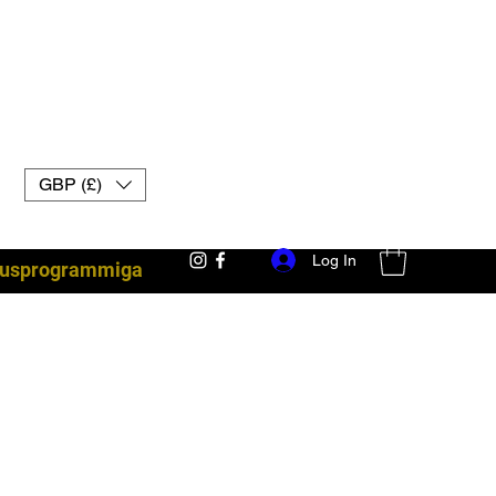
GBP (£)
Log In
lsusprogrammiga
võitlusvarustus Ühendkuningriigi muay thai kindad