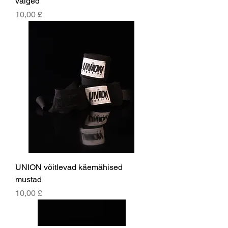
valged
Price
10,00 £
UNION võitlevad käemähised
mustad
Price
10,00 £