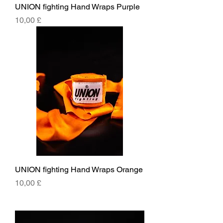
UNION fighting Hand Wraps Purple
Price
10,00 £
UNION fighting Hand Wraps Orange
Price
10,00 £