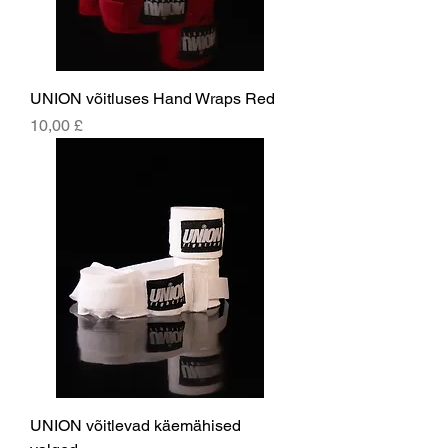
UNION võitluses Hand Wraps Red
Price
10,00 £
UNION võitlevad käemähised