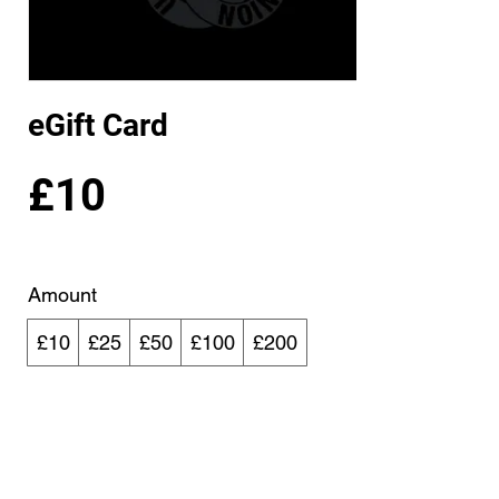
eGift Card
£10
Amount
£10
£25
£50
£100
£200
Quantity