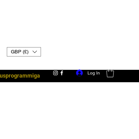
GBP (£)
Log In
lsusprogrammiga
võitlusvarustus Ühendkuningriigi muay thai kindad