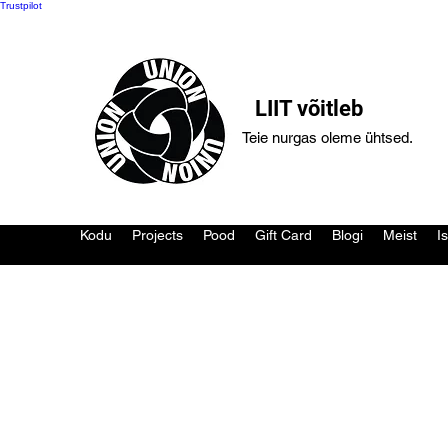
Trustpilot
LIIT võitleb
Teie nurgas oleme ühtsed.
Kodu
Projects
Pood
Gift Card
Blogi
Meist
I