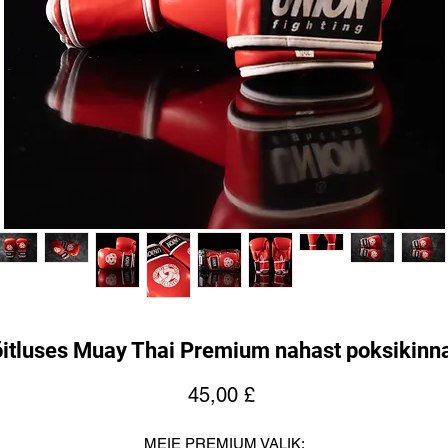
itluses Muay Thai Premium nahast poksikinn
Price
45,00 £
MEIE PREMIUM VALIK: