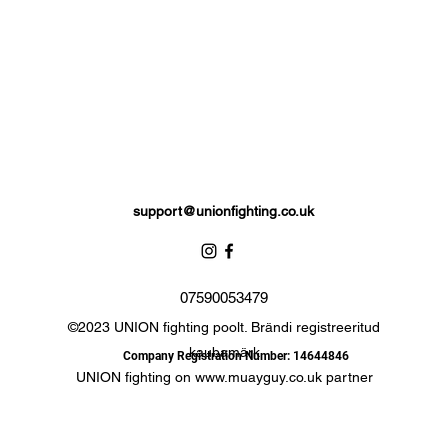
support@unionfighting.co.uk
07590053479
©2023 UNION fighting poolt. Brändi registreeritud
kaubamärk
Company Registration Number: 14644846
UNION fighting on
www.muayguy.co.uk
partner