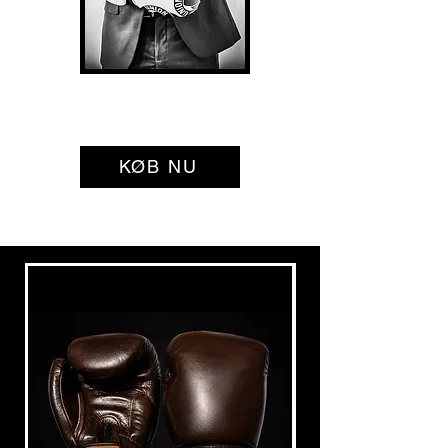
Bedste boksehandsker
KØB NU