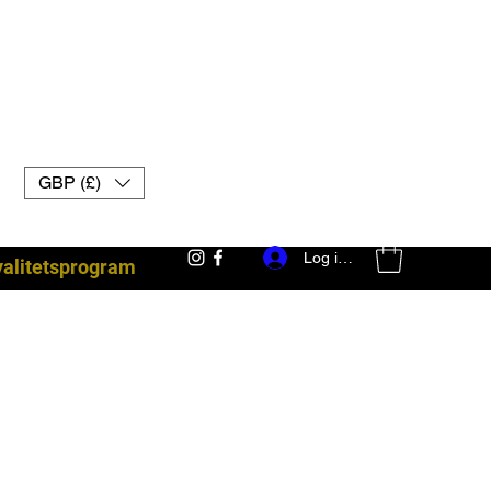
GBP (£)
Log ind
yalitetsprogram
kampudstyr uk muay thai handsker