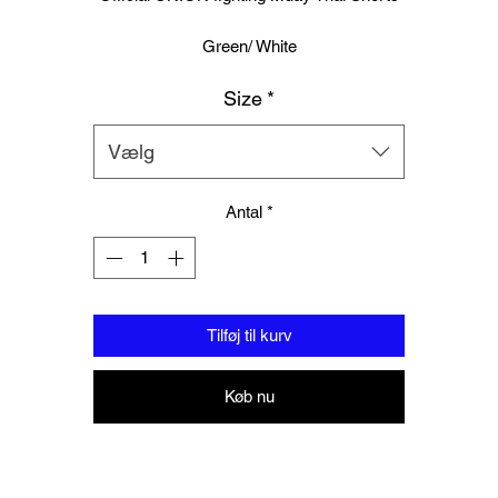
Green/ White
Size
*
Logo to groin area
Mesh panelling to outer thigh area
Vælg
100% Polyester
Antal
*
Please note these are Thai sizing, Please order a size up from your
regular size.
Tilføj til kurv
Køb nu