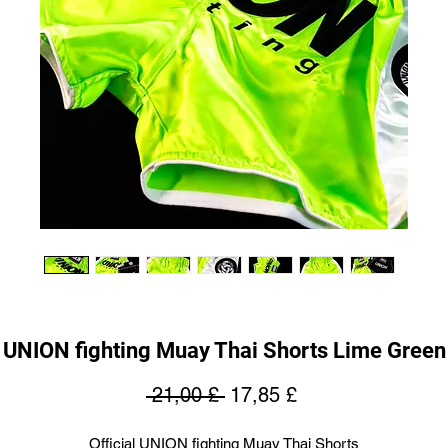
UNION fighting Muay Thai Shorts Lime Green
Regulær
Salgspris
 21,00 £ 
17,85 £
pris
Official UNION fighting Muay Thai Shorts