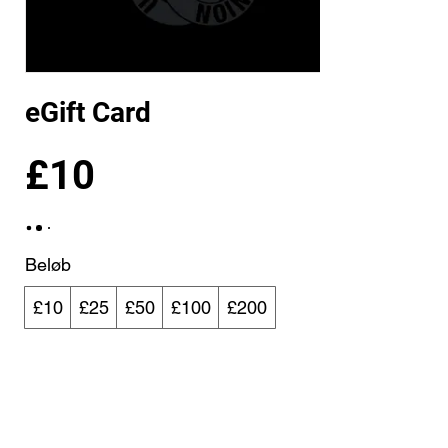
eGift Card
£10
Beløb
£10
£25
£50
£100
£200
Antal