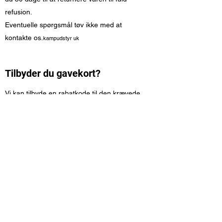
refusion.
Eventuelle spørgsmål tøv ikke med at
kontakte os.
kampudstyr uk
Tilbyder du gavekort?
Vi kan tilbyde en rabatkode til den krævede
værdi, der skal gøres krav på ved kassen.
Koden bliver skræddersyet til den person,
du køber til.
Vi tilbyder gratis levering i Storbritannien
fastland på alle ordrer (undtagen
Highlands, Offshore Islands og Nordirland)
Verdensomspændende forsendelse er mulig