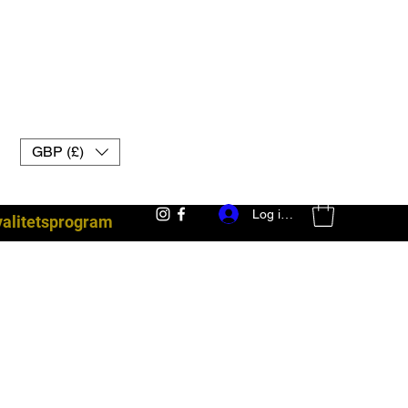
GBP (£)
Log ind
yalitetsprogram
kampudstyr uk muay thai handsker