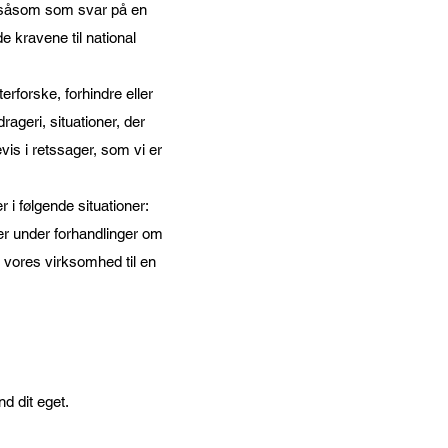
s, såsom som svar på en
e kravene til national
terforske, forhindre eller
rageri, situationer, der
vis i retssager, som vi er
 i følgende situationer:
ler under forhandlinger om
f vores virksomhed til en
d dit eget.