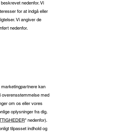
 beskrevet nedenfor. Vi
eresser for at indgå eller
gtelser. Vi angiver de
nført nedenfor.
s marketingpartnere kan
 er i overensstemmelse med
nger om os eller vores
lige oplysninger fra dig.
ETTIGHEDER
" nedenfor).
nligt tilpasset indhold og