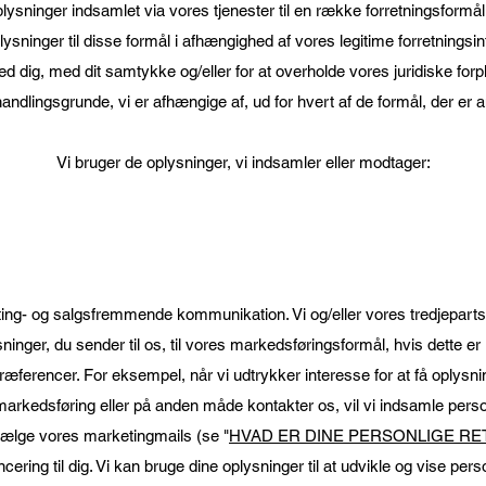
plysninger indsamlet via vores tjenester til en række forretningsformål
sninger til disse formål i afhængighed af vores legitime forretningsint
d dig, med dit samtykke og/eller for at overholde vores juridiske forpli
andlingsgrunde, vi er afhængige af, ud for hvert af de formål, der er a
Vi bruger de oplysninger, vi indsamler eller modtager:
ing- og salgsfremmende kommunikation. Vi og/eller vores tredjepart
ninger, du sender til os, til vores markedsføringsformål, hvis dette
æferencer. For eksempel, når vi udtrykker interesse for at få oplysni
markedsføring eller på anden måde kontakter os, vil vi indsamle person
avælge vores marketingmails (se "
HVAD ER DINE PERSONLIGE R
ering til dig. Vi kan bruge dine oplysninger til at udvikle og vise perso