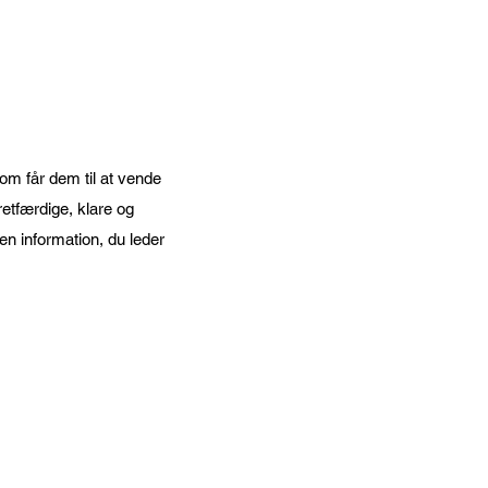
boksehandsker
om får dem til at vende
retfærdige, klare og
en information, du leder
ai