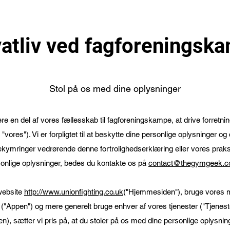
vatliv ved fagforeningsk
Stol på os med dine oplysninger
være en del af vores fællesskab til fagforeningskampe, at drive forret
"vores"). Vi er forpligtet til at beskytte dine personlige oplysninger og di
ekymringer vedrørende denne fortrolighedserklæring eller vores praks
onlige oplysninger, bedes du kontakte os på
contact@thegymgeek.c
website
http://www.unionfighting.co.uk
("Hjemmesiden"), bruge vores mob
"Appen") og mere generelt bruge enhver af vores tjenester ("Tjenest
 sætter vi pris på, at du stoler på os med dine personlige oplysninger.