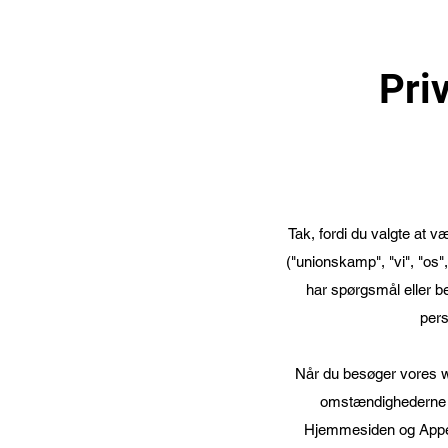
Pri
Tak, fordi du valgte at 
("unionskamp", "vi", "os", 
har spørgsmål eller b
pers
Når du besøger vores 
omstændighederne (
Hjemmesiden og Appen),