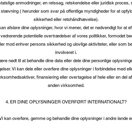
tatslige anmodninger, en retssag, retskendelse eller juridisk proce
 stævning ( herunder som svar på offentlige myndigheder for at opfyld
sikkerhed eller retshåndhævelse).
 kan afsløre dine oplysninger, hvor vi mener, det er nødvendigt for at ef
 vedrørende potentielle overtrædelser af vores politikker, formodet bed
usler mod enhver persons sikkerhed og ulovlige aktiviteter, eller som be
involveret i.
ære nødt til at behandle dine data eller dele dine personlige oplysninger
ser. Vi kan dele eller overføre dine oplysninger i forbindelse med el
irksomhedsaktiver, finansiering eller overtagelse af hele eller en del a
anden virksomhed.
4. ER DINE OPLYSNINGER OVERFØRT INTERNATIONALT?
 Vi kan overføre, gemme og behandle dine oplysninger i andre lande en