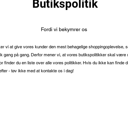
Butikspolitik
Muay thai Muay thai Muay thai bedste 
Fordi vi bekymrer os
er vi at give vores kunder den mest behagelige shoppingoplevelse, s
utik gang på gang. Derfor mener vi, at vores butikspolitikker skal være 
 finder du en liste over alle vores politikker. Hvis du ikke kan finde d
efter - tøv ikke med at kontakte os i dag!
Muay Thai Muay Thai Muay Thai Muay thai Muay thai Muay thai Muay th