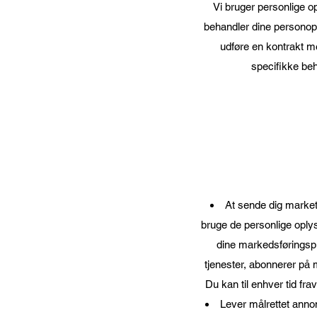
Vi bruger personlige o
behandler dine personoply
udføre en kontrakt me
specifikke beh
At sende dig market
bruge de personlige oplys
dine markedsføringspr
tjenester, abonnerer på 
Du kan til enhver tid fr
Lever målrettet annonc