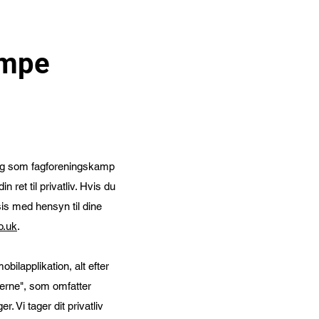
ampe
ning som fagforeningskamp
n ret til privatliv. Hvis du
is med hensyn til dine
o.uk
.
ilapplikation, alt efter
erne", som omfatter
 Vi tager dit privatliv