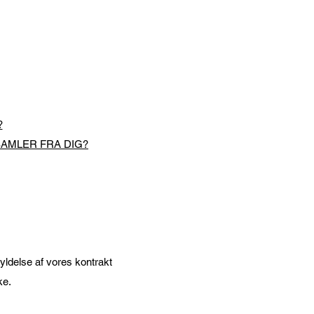
?
SAMLER FRA DIG?
fyldelse af vores kontrakt
ke.