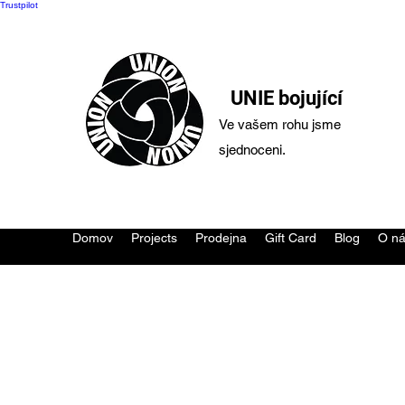
Trustpilot
UNIE bojující
Ve vašem rohu jsme
sjednoceni.
Domov
Projects
Prodejna
Gift Card
Blog
O n