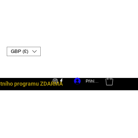
GBP (£)
Přihlásit se
ostního programu ZDARMA
bojové vybavení uk muay thai rukavice