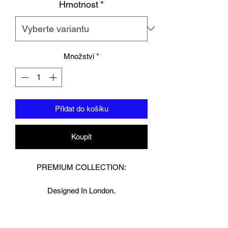
Hmotnost
*
Množství
*
Přidat do košíku
Koupit
PREMIUM COLLECTION:
Designed In London.
Matt black / white leather combo
Silver logo detailing
UNION fighting stamp