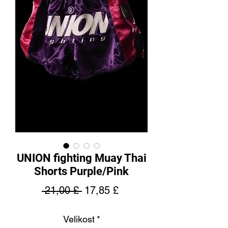
UNION fighting Muay Thai
Shorts Purple/Pink
Běžná
Zvýhodněná
 21,00 £ 
17,85 £
cena
cena
Velikost
*