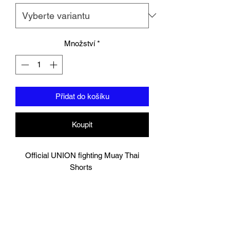
Množství
*
Přidat do košíku
Koupit
Official UNION fighting Muay Thai
Shorts
Purple/Pink
Logo to groin area