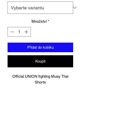
Množství
*
Přidat do košíku
Koupit
Official UNION fighting Muay Thai
Shorts
Baby Blue/Black
Logo to groin area