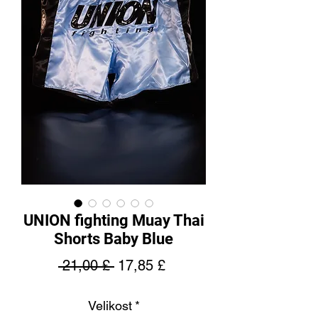
UNION fighting Muay Thai
Shorts Baby Blue
Běžná
Zvýhodněná
 21,00 £ 
17,85 £
cena
cena
Velikost
*