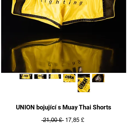
UNION bojující s Muay Thai Shorts
Běžná
Zvýhodněná
 21,00 £ 
17,85 £