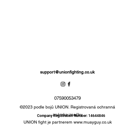
support@unionfighting.co.uk
07590053479
©2023 podle bojů UNION. Registrovaná ochranná
známka značky
Company Registration Number: 14644846
UNION fight je partnerem
www.muayguy.co.uk