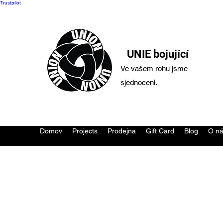
Trustpilot
UNIE bojující
Ve vašem rohu jsme
sjednoceni.
Domov
Projects
Prodejna
Gift Card
Blog
O n