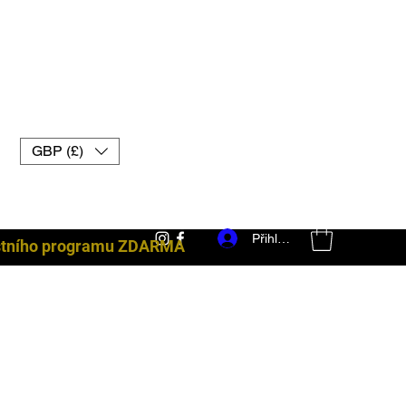
GBP (£)
Přihlásit se
ostního programu ZDARMA
bojové vybavení uk muay thai rukavice