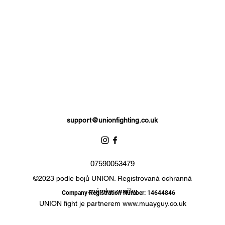
support@unionfighting.co.uk
07590053479
©2023 podle bojů UNION. Registrovaná ochranná
známka značky
Company Registration Number: 14644846
UNION fight je partnerem
www.muayguy.co.uk