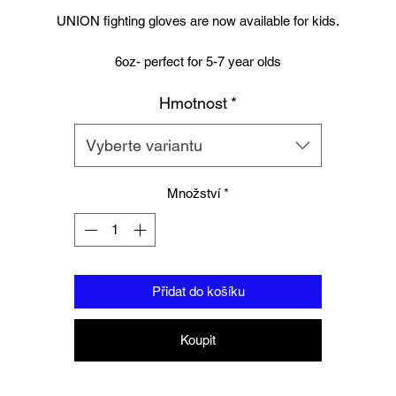
UNION fighting gloves are now available for kids.
6oz- perfect for 5-7 year olds
Hmotnost
*
8oz perfect for young teens or starter size for women.
Suitable for training and sparring
Vyberte variantu
Synthetic leather
Beautifully padded
Množství
*
Woven Branding to
Palm, wrist and finger tips.
Přidat do košíku
Koupit