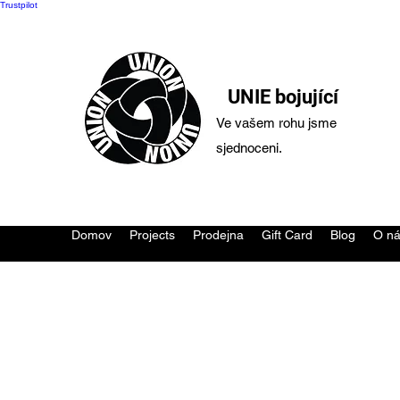
Trustpilot
UNIE bojující
Ve vašem rohu jsme
sjednoceni.
Domov
Projects
Prodejna
Gift Card
Blog
O n