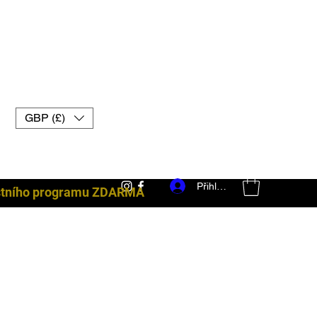
GBP (£)
Přihlásit se
ostního programu ZDARMA
bojové vybavení uk muay thai rukavice