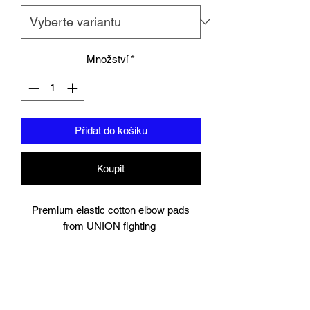
Množství
*
Přidat do košíku
Koupit
Premium elastic cotton elbow pads
from UNION fighting
Padding to elbow.
velcro strap to secure.