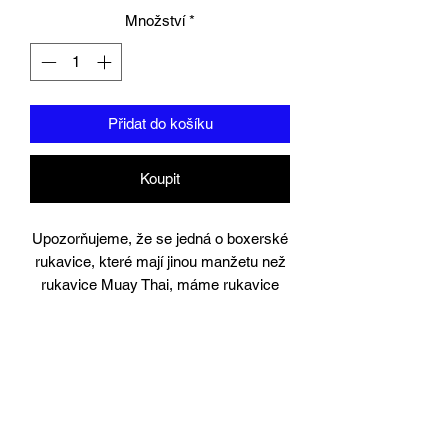
Množství
*
Přidat do košíku
Koupit
Upozorňujeme, že se jedná o boxerské
rukavice, které mají jinou manžetu než
rukavice Muay Thai, máme rukavice
Muay ThaiGlove ve stejném stylu
dostupné v kategorii Muay Thai
Navrženo v severním Thajsku pod
dohledem šampionů Muay Thai a boxu.
Union Muay Thai nastavila měřítko pro
rukavice.