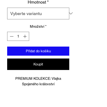
Hmotnost
*
Množství
*
Přidat do košíku
Koupit
PREMIUM KOLEKCE: Vlajka
Spojeného království
Navrženo v Londýně.
Ručně vyrobená nejlepší guinejská