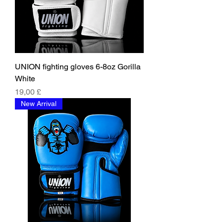
UNION fighting gloves 6-8oz Gorilla
White
Prezzo
19,00 £
New Arrival