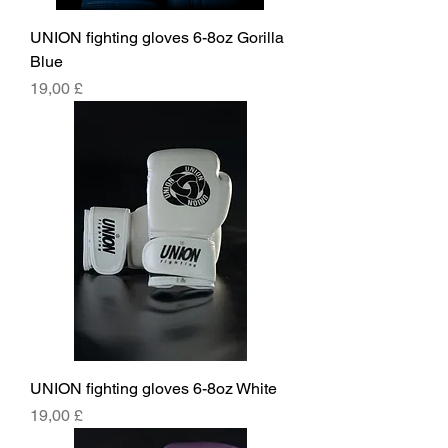
UNION fighting gloves 6-8oz Gorilla
Blue
Prezzo
19,00 £
UNION fighting gloves 6-8oz White
Prezzo
19,00 £