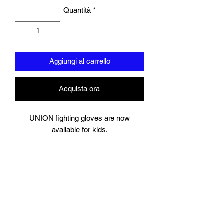
Quantità
*
Aggiungi al carrello
Acquista ora
UNION fighting gloves are now
available for kids.
6oz- perfect for 5-7 year olds
8oz perfect for young teens or starter
size for women.
Suitable for training and sparring
Synthetic leather