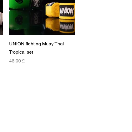
Vista rapida
UNION fighting Muay Thai
Tropical set
Prezzo
46,00 £