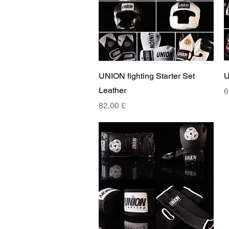
Vista rapida
UNION fighting Starter Set
U
Leather
P
6
Prezzo
82,00 £