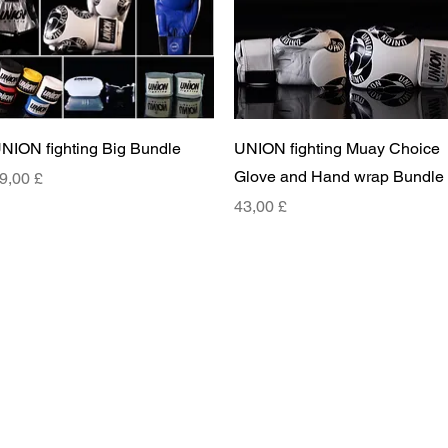
Vista rapida
Vista rapida
NION fighting Big Bundle
UNION fighting Muay Choice
Glove and Hand wrap Bundle
rezzo
9,00 £
Prezzo
43,00 £