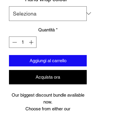
Quantità
*
Aggiungi al carrello
Acquista ora
Our biggest discount bundle available
now.
Choose from either our
Azure Blue full leather gloves (10-14oz)
Slate grey full leather gloves (10-14oz)
UNION big logo full leather gloves (12-