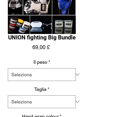
UNION fighting Big Bundle
Prezzo
69,00 £
Il peso
*
Taglia
*
Hand wrap colour
*