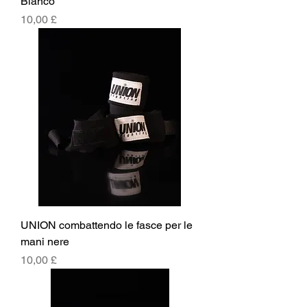
Bianco
Prezzo
10,00 £
UNION combattendo le fasce per le
mani nere
Prezzo
10,00 £