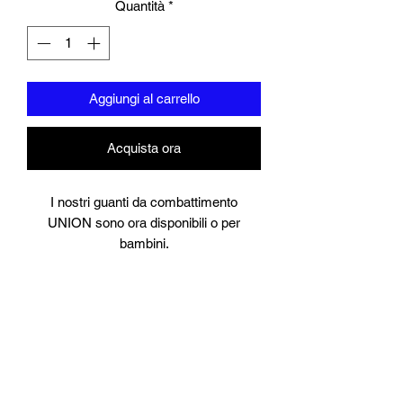
Quantità
*
Aggiungi al carrello
Acquista ora
I nostri guanti da combattimento
UNION sono ora disponibili o per
bambini.
8 once
Adatto per allenamento e sparring
Pelle sintetica
Borsa da combattimento con marchio
UNION