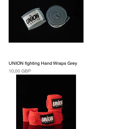
UNION fighting Hand Wraps Grey
Ár
10,00 GBP