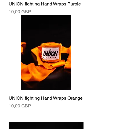
UNION fighting Hand Wraps Purple
Ár
10,00 GBP
UNION fighting Hand Wraps Orange
Ár
10,00 GBP