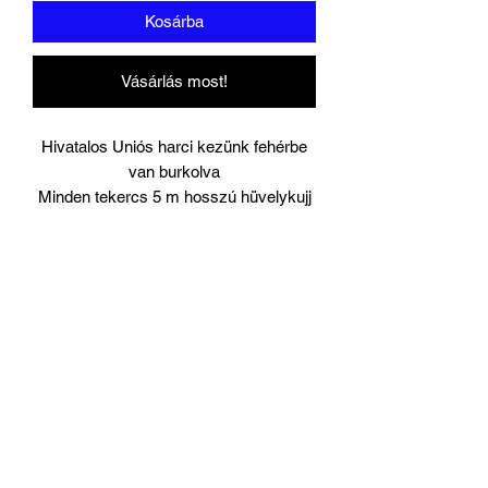
Kosárba
Vásárlás most!
Hivatalos Uniós harci kezünk fehérbe
van burkolva
Minden tekercs 5 m hosszú hüvelykujj
horoggal.
Párban érkezik.