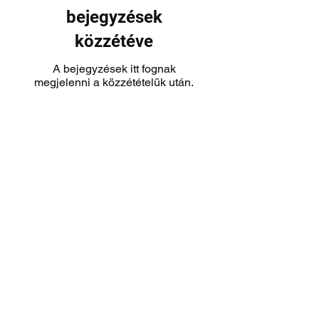
bejegyzések
közzétéve
A bejegyzések itt fognak
megjelenni a közzétételük után.
legjobb boxkesztyűk uk
bestbox gloves uk
Blogoljon bármit, ami a bokszhoz és a vegyes harcművészethez