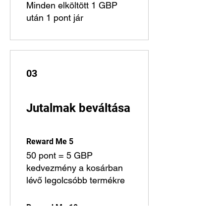
Minden elköltött 1 GBP
után 1 pont jár
03
Jutalmak beváltása
Reward Me 5
50 pont = 5 GBP
kedvezmény a kosárban
lévő legolcsóbb termékre
Reward Me 10
150 pont = 10 GBP