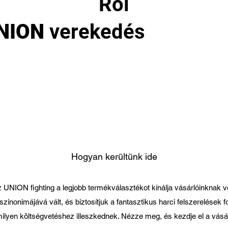
Ról
NION
verekedés
bokszke
szakszervezeti harci
kszkesztyűk szakszervez
harci bokszkesztyűk
Hogyan kerültünk ide
z UNION fighting a legjobb termékválasztékot kínálja vásárlóinknak v
szinonimájává vált, és biztosítjuk a fantasztikus harci felszerelések 
ilyen költségvetéshez illeszkednek. Nézze meg, és kezdje el a vásá