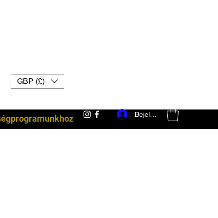
GBP (£)
Bejelentkezés
ségprogramunkhoz
harci felszerelés uk muay thai kesztyű