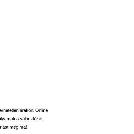
sztyű
eti
erhetetlen árakon. Online
folyamatos választékát,
rlást még ma!