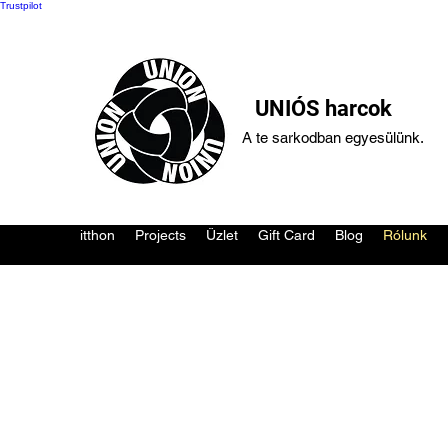
Trustpilot
UNIÓS harcok
A te sarkodban egyesülünk.
itthon
Projects
Üzlet
Gift Card
Blog
Rólunk