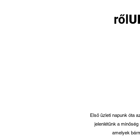
ről
U
bo
Első üzleti napunk óta a
jelenlétünk a minőség 
amelyek bárm