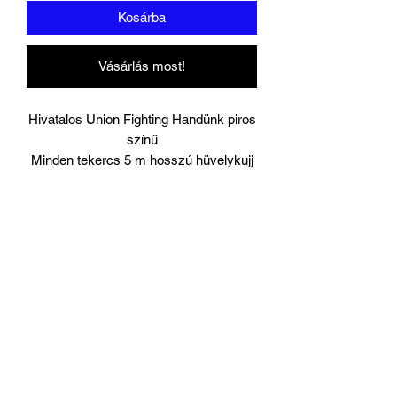
Kosárba
Vásárlás most!
Hivatalos Union Fighting Handünk piros
színű
Minden tekercs 5 m hosszú hüvelykujj
horoggal.
Párban érkezik.