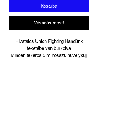
Kosárba
Vásárlás most!
Hivatalos Union Fighting Handünk
feketébe van burkolva
Minden tekercs 5 m hosszú hüvelykujj
horoggal.
Párban érkezik.