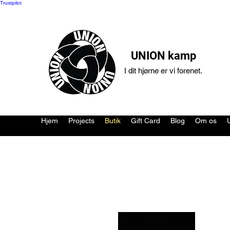
Trustpilot
UNION kamp
I dit hjørne er vi forenet.
Hjem
Projects
Butik
Gift Card
Blog
Om os