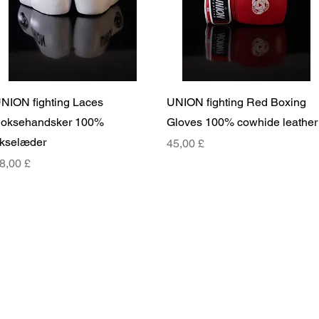
Hurtigvisning
Hurtigvisning
NION fighting Laces
UNION fighting Red Boxing
oksehandsker 100%
Gloves 100% cowhide leather
kselæder
Pris
45,00 £
ris
8,00 £