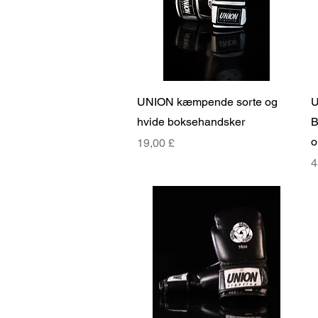
Hurtigvisning
UNION kæmpende sorte og
U
hvide boksehandsker
B
o
Pris
19,00 £
P
4