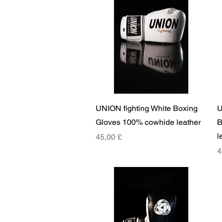
Hurtigvisning
UNION fighting White Boxing
U
Gloves 100% cowhide leather
B
l
Pris
45,00 £
P
4