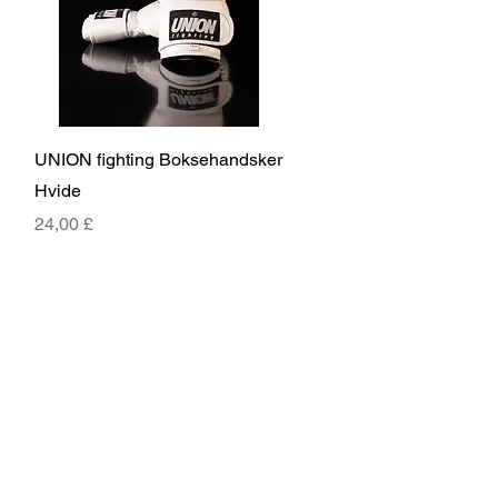
Hurtigvisning
UNION fighting Boksehandsker
Hvide
Pris
24,00 £