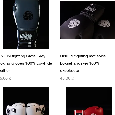
Hurtigvisning
Hurtigvisning
NION fighting Slate Grey
UNION fighting mat sorte
oxing Gloves 100% cowhide
boksehandsker 100%
eather
okselæder
ris
Pris
5,00 £
45,00 £