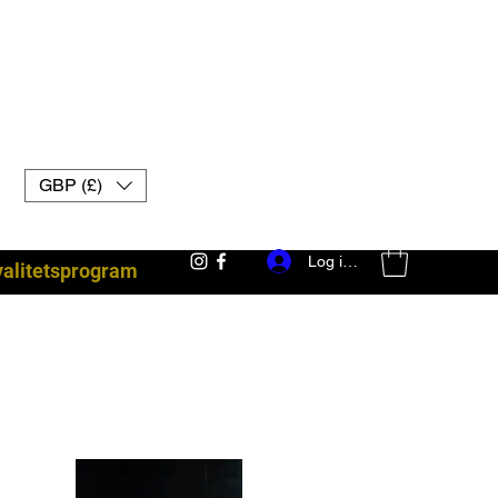
GBP (£)
Log ind
yalitetsprogram
kampudstyr uk muay thai handsker