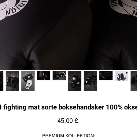
 fighting mat sorte boksehandsker 100% oks
Pris
45,00 £
PREMIUM KOLLEKTION: