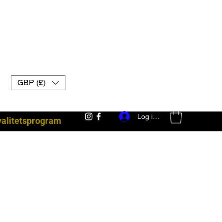
GBP (£)
Log ind
yalitetsprogram
kampudstyr uk muay thai handsker