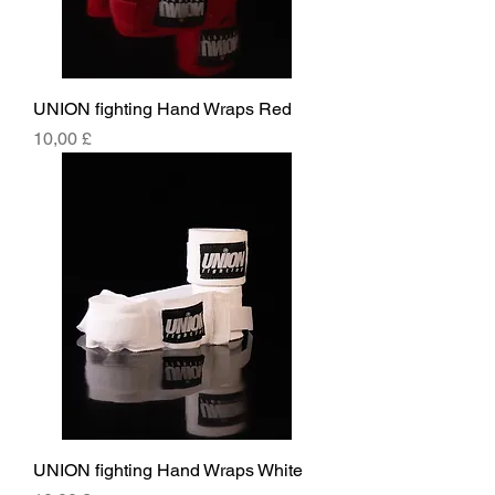
UNION fighting Hand Wraps Red
Hinta
10,00 £
UNION fighting Hand Wraps White