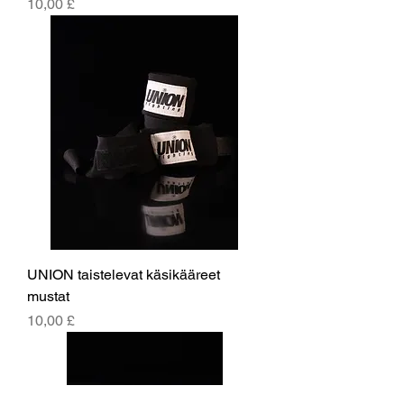
Hinta
10,00 £
UNION taistelevat käsikääreet
mustat
Hinta
10,00 £