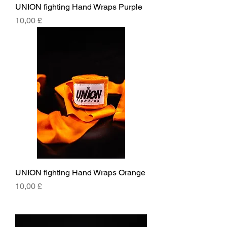
UNION fighting Hand Wraps Purple
Hinta
10,00 £
UNION fighting Hand Wraps Orange
Hinta
10,00 £