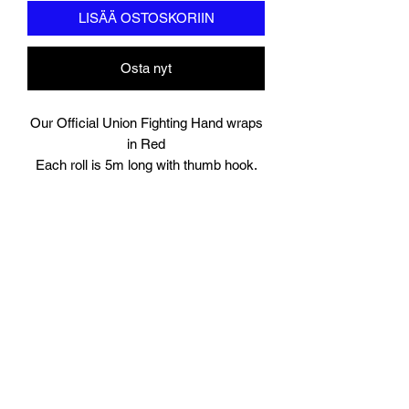
LISÄÄ OSTOSKORIIN
Osta nyt
Our Official Union Fighting Hand wraps
in Red
Each roll is 5m long with thumb hook.
Comes in Pairs.