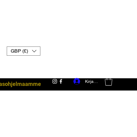
GBP (£)
Kirjaudu
akasohjelmaamme
taisteluvarusteet uk muay thai -hanskat