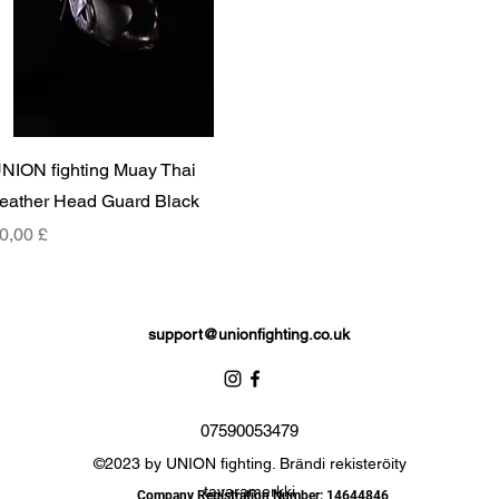
Pikakatselu
NION fighting Muay Thai
eather Head Guard Black
inta
0,00 £
support@unionfighting.co.uk
07590053479
©2023 by UNION fighting. Brändi rekisteröity
tavaramerkki
Company Registration Number: 14644846