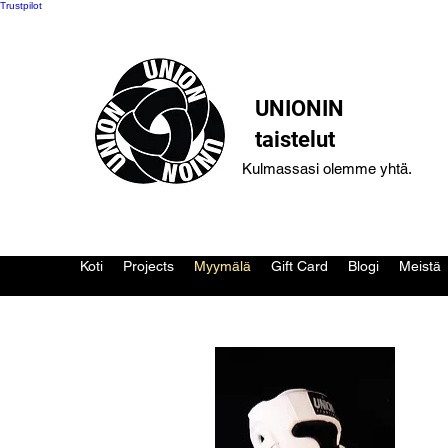
Trustpilot
UNIONIN
taistelut
Kulmassasi olemme yhtä.
Koti
Projects
Myymälä
Gift Card
Blogi
Meistä