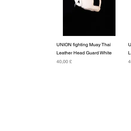
Pikakatselu
UNION fighting Muay Thai
U
Leather Head Guard White
L
Hinta
H
40,00 £
4