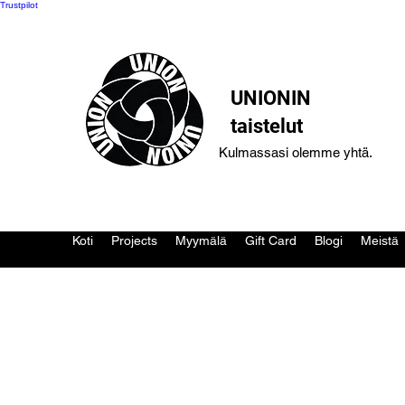
Trustpilot
UNIONIN
taistelut
Kulmassasi olemme yhtä.
Koti
Projects
Myymälä
Gift Card
Blogi
Meistä