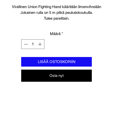
Virallinen Union Fighting Hand kääritään limenvihreään
Jokainen rulla on 5 m pitkä peukalokoukulla.
Tulee pareittain.
Määrä
*
LISÄÄ OSTOSKORIIN
Osta nyt