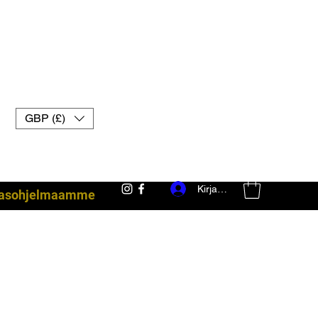
GBP (£)
Kirjaudu
akasohjelmaamme
taisteluvarusteet uk muay thai -hanskat