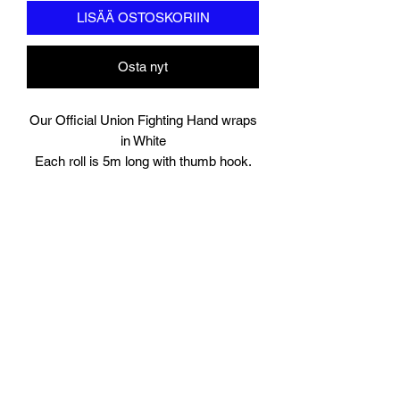
LISÄÄ OSTOSKORIIN
Osta nyt
Our Official Union Fighting Hand wraps
in White
Each roll is 5m long with thumb hook.
Comes in Pairs.